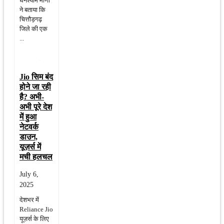
घनश्याम मीणा
ने बताया कि
चित्तौड़गढ़
जिले की एक
...
Jio सिम बंद
होने जा रही
है? अभी-
अभी पूरे देश
में हुआ
नेटवर्क
डाउन,
यूज़र्स में
मची हलचल
July 6,
2025
देशभर में
Reliance Jio
यूज़र्स के लिए