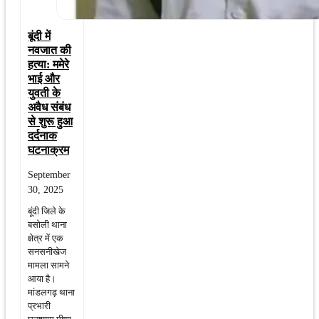
बूंदी में
नवजात की
हत्या: ममेरे
भाई और
युवती के
अवैध संबंध
से शुरू हुआ
दर्दनाक
घटनाक्रम
September
30, 2025
बूंदी जिले के
बसोली थाना
क्षेत्र में एक
सनसनीखेज
मामला सामने
आया है।
मांडलगढ़ थाना
प्रभारी