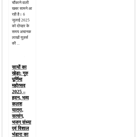
चौंकाने वाली
खबर सामने आ
रही है। 6
जुलाई 2025
को दोपहर के
समय अचानक
लाखों यूज़र्स
की ...
सायों का
खेड़ा: गुरु
पूर्णिमा
महोत्सव
2025 –
हवन, भव्य
कलश
यात्रा,
सत्संग,
भजन संध्या
एवं विशाल
भंडारा का