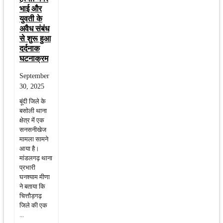
भाई और
युवती के
अवैध संबंध
से शुरू हुआ
दर्दनाक
घटनाक्रम
September
30, 2025
बूंदी जिले के
बसोली थाना
क्षेत्र में एक
सनसनीखेज
मामला सामने
आया है।
मांडलगढ़ थाना
प्रभारी
घनश्याम मीणा
ने बताया कि
चित्तौड़गढ़
जिले की एक
...