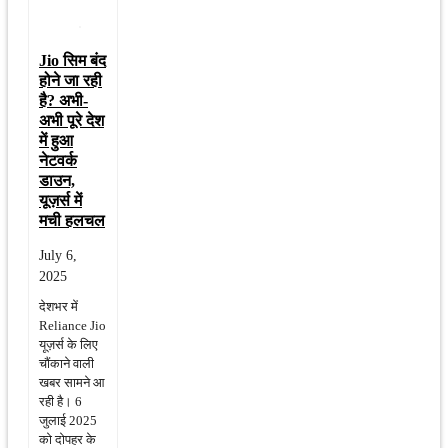
Jio सिम बंद
होने जा रही
है? अभी-
अभी पूरे देश
में हुआ
नेटवर्क
डाउन,
यूज़र्स में
मची हलचल
July 6,
2025
देशभर में
Reliance Jio
यूज़र्स के लिए
चौंकाने वाली
खबर सामने आ
रही है। 6
जुलाई 2025
को दोपहर के