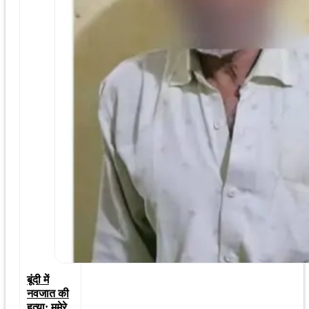
बूंदी में
नवजात की
हत्या: ममेरे