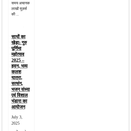
समय अचानक
लाखों यूज़र्स
की ...
सायों का
खेड़ा: गुरु
पूर्णिमा
महोत्सव
2025 –
हवन, भव्य
कलश
यात्रा,
सत्संग,
भजन संध्या
एवं विशाल
भंडारा का
आयोजन
July 3,
2025