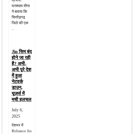
प्रभारी
घनश्याम मीणा
ने बताया कि
चित्तौड़गढ़
जिले की एक
...
Jio सिम बंद
होने जा रही
है? अभी-
अभी पूरे देश
में हुआ
नेटवर्क
डाउन,
यूज़र्स में
मची हलचल
July 6,
2025
देशभर में
Reliance Jio