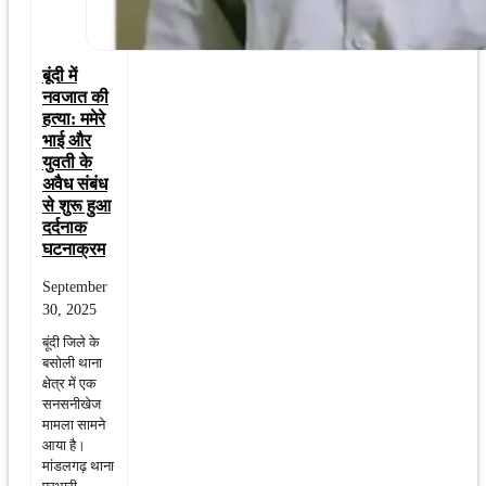
बूंदी में
नवजात की
हत्या: ममेरे
भाई और
युवती के
अवैध संबंध
से शुरू हुआ
दर्दनाक
घटनाक्रम
September
30, 2025
बूंदी जिले के
बसोली थाना
क्षेत्र में एक
सनसनीखेज
मामला सामने
आया है।
मांडलगढ़ थाना