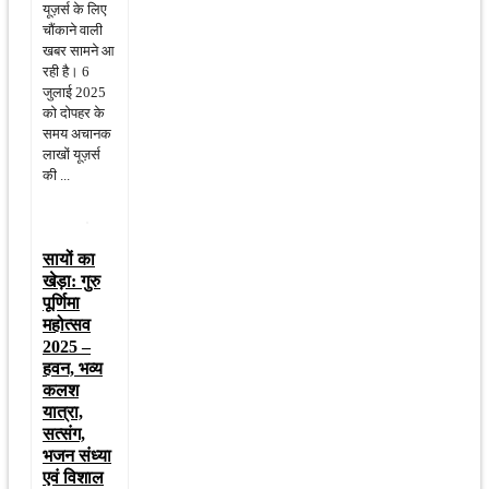
यूज़र्स के लिए
चौंकाने वाली
खबर सामने आ
रही है। 6
जुलाई 2025
को दोपहर के
समय अचानक
लाखों यूज़र्स
की ...
सायों का
खेड़ा: गुरु
पूर्णिमा
महोत्सव
2025 –
हवन, भव्य
कलश
यात्रा,
सत्संग,
भजन संध्या
एवं विशाल