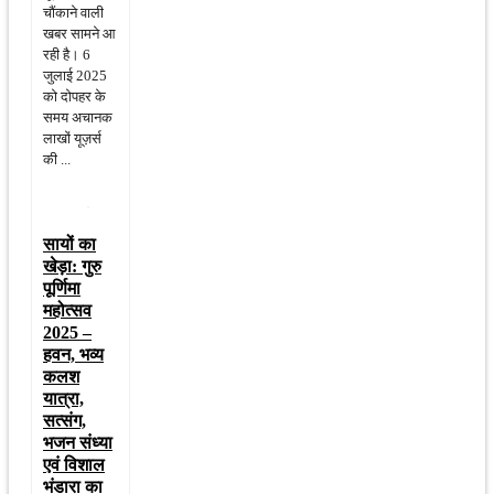
चौंकाने वाली
खबर सामने आ
रही है। 6
जुलाई 2025
को दोपहर के
समय अचानक
लाखों यूज़र्स
की ...
सायों का
खेड़ा: गुरु
पूर्णिमा
महोत्सव
2025 –
हवन, भव्य
कलश
यात्रा,
सत्संग,
भजन संध्या
एवं विशाल
भंडारा का