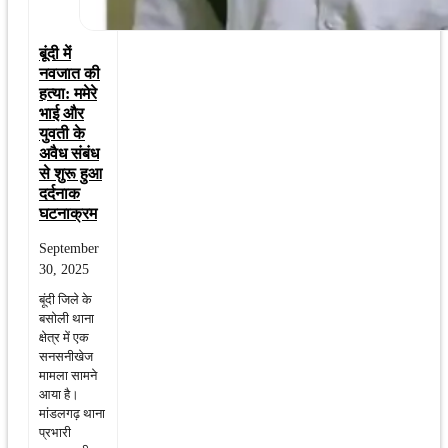
बूंदी में
नवजात की
हत्या: ममेरे
भाई और
युवती के
अवैध संबंध
से शुरू हुआ
दर्दनाक
घटनाक्रम
September
30, 2025
बूंदी जिले के
बसोली थाना
क्षेत्र में एक
सनसनीखेज
मामला सामने
आया है।
मांडलगढ़ थाना
प्रभारी