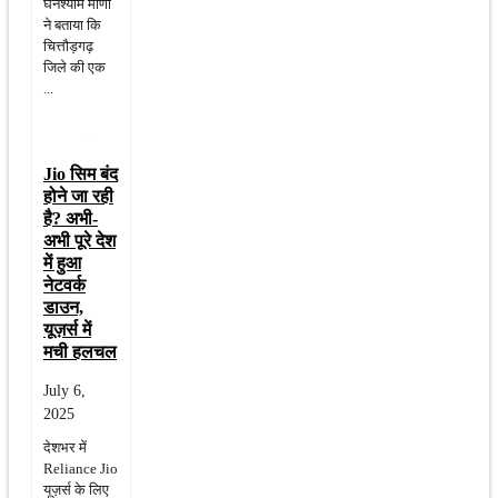
घनश्याम मीणा
ने बताया कि
चित्तौड़गढ़
जिले की एक
...
Jio सिम बंद
होने जा रही
है? अभी-
अभी पूरे देश
में हुआ
नेटवर्क
डाउन,
यूज़र्स में
मची हलचल
July 6,
2025
देशभर में
Reliance Jio
यूज़र्स के लिए